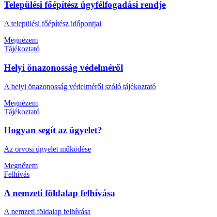
Települési főépítész ügyfélfogadási rendje
A települési főépítész időpontjai
Megnézem
Tájékoztató
Helyi önazonosság védelméről
A helyi önazonosság védelméről szóló tájékoztató
Megnézem
Tájékoztató
Hogyan segít az ügyelet?
Az orvosi ügyelet működése
Megnézem
Felhívás
A nemzeti földalap felhívása
A nemzeti földalap felhívása