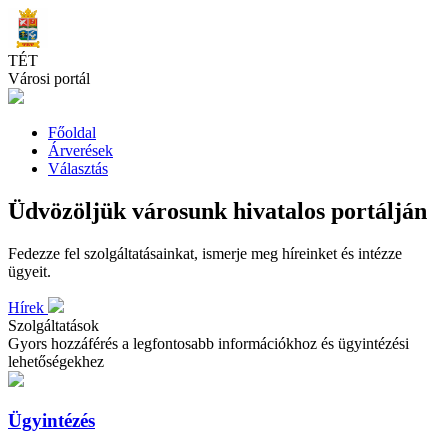
Skip
to
main
TÉT
content
Városi portál
Főoldal
Árverések
Választás
Üdvözöljük városunk hivatalos portálján
Fedezze fel szolgáltatásainkat, ismerje meg híreinket és intézze
ügyeit.
Hírek
Szolgáltatások
Gyors hozzáférés a legfontosabb információkhoz és ügyintézési
lehetőségekhez
Ügyintézés