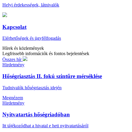
Helyi érdekességek, látnivalók
Kapcsolat
Elérhetőségek és ügyfélfogadás
Hírek és közlemények
Legfrissebb információk és fontos bejelentések
Összes hír
Hirdetmény
Hőségriasztás II. fokú szintűre mérséklése
Tudnivalók hőségriasztás idején
Megnézem
Hirdetmény
Nyitvatartás hőségriadóban
Itt tájékozódhat a hivatal e heti nyitvatartásáról