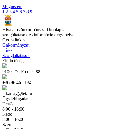
Megnézem
1
2
3
4
5
6
7
8
9
Hivatalos önkormányzati honlap -
szolgáltatások és információk egy helyen.
Gyors linkek
Önkormányzat
Hírek
Szolgláltatások
Elérhetőség
9100 Tét, Fő utca 88.
+36 96 461 134
titkarsag@tet.hu
Ügyfélfogadás
Hétfő
8:00 - 16:00
Kedd
8:00 - 16:00
Szerda