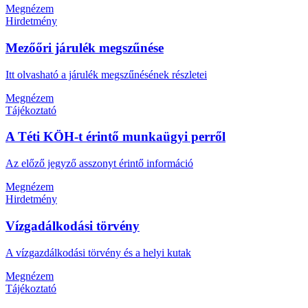
Megnézem
Hirdetmény
Mezőőri járulék megszűnése
Itt olvasható a járulék megszűnésének részletei
Megnézem
Tájékoztató
A Téti KÖH-t érintő munkaügyi perről
Az előző jegyző asszonyt érintő információ
Megnézem
Hirdetmény
Vízgadálkodási törvény
A vízgazdálkodási törvény és a helyi kutak
Megnézem
Tájékoztató