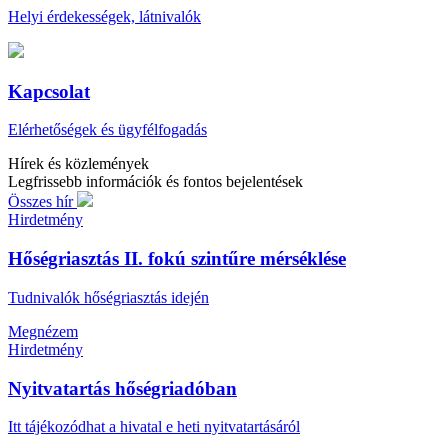
Helyi érdekességek, látnivalók
Kapcsolat
Elérhetőségek és ügyfélfogadás
Hírek és közlemények
Legfrissebb információk és fontos bejelentések
Összes hír
Hirdetmény
Hőségriasztás II. fokú szintűre mérséklése
Tudnivalók hőségriasztás idején
Megnézem
Hirdetmény
Nyitvatartás hőségriadóban
Itt tájékozódhat a hivatal e heti nyitvatartásáról