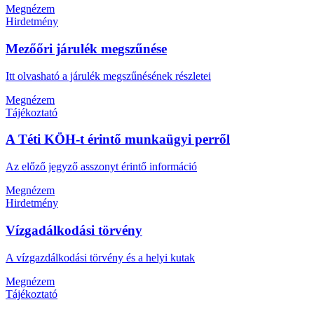
Megnézem
Hirdetmény
Mezőőri járulék megszűnése
Itt olvasható a járulék megszűnésének részletei
Megnézem
Tájékoztató
A Téti KÖH-t érintő munkaügyi perről
Az előző jegyző asszonyt érintő információ
Megnézem
Hirdetmény
Vízgadálkodási törvény
A vízgazdálkodási törvény és a helyi kutak
Megnézem
Tájékoztató