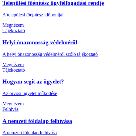
Települési főépítész ügyfélfogadási rendje
A települési főépítész időpontjai
Megnézem
Tájékoztató
Helyi önazonosság védelméről
A helyi önazonosság védelméről szóló tájékoztató
Megnézem
Tájékoztató
Hogyan segít az ügyelet?
Az orvosi ügyelet működése
Megnézem
Felhívás
A nemzeti földalap felhívása
A nemzeti földalap felhívása