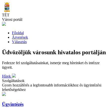
Skip
to
main
TÉT
content
Városi portál
Főoldal
Árverések
Választás
Üdvözöljük városunk hivatalos portálján
Fedezze fel szolgáltatásainkat, ismerje meg híreinket és intézze
ügyeit.
Hírek
Szolgáltatások
Gyors hozzáférés a legfontosabb információkhoz és ügyintézési
lehetőségekhez
Ügyintézés