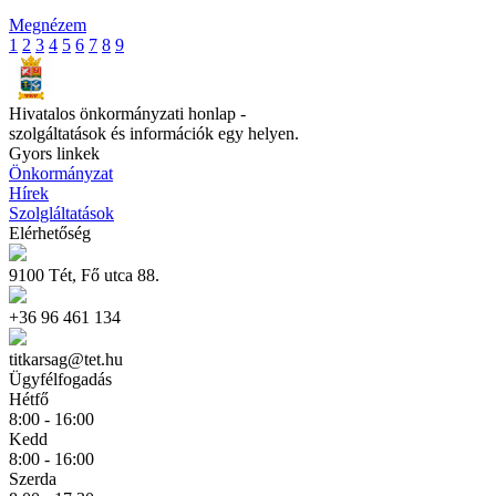
Megnézem
1
2
3
4
5
6
7
8
9
Hivatalos önkormányzati honlap -
szolgáltatások és információk egy helyen.
Gyors linkek
Önkormányzat
Hírek
Szolgláltatások
Elérhetőség
9100 Tét, Fő utca 88.
+36 96 461 134
titkarsag@tet.hu
Ügyfélfogadás
Hétfő
8:00 - 16:00
Kedd
8:00 - 16:00
Szerda