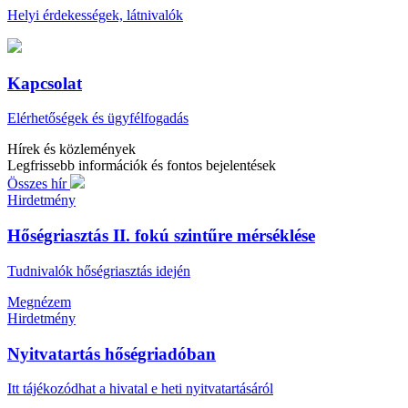
Helyi érdekességek, látnivalók
Kapcsolat
Elérhetőségek és ügyfélfogadás
Hírek és közlemények
Legfrissebb információk és fontos bejelentések
Összes hír
Hirdetmény
Hőségriasztás II. fokú szintűre mérséklése
Tudnivalók hőségriasztás idején
Megnézem
Hirdetmény
Nyitvatartás hőségriadóban
Itt tájékozódhat a hivatal e heti nyitvatartásáról