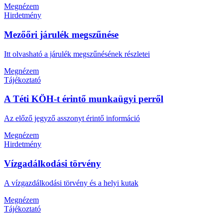
Megnézem
Hirdetmény
Mezőőri járulék megszűnése
Itt olvasható a járulék megszűnésének részletei
Megnézem
Tájékoztató
A Téti KÖH-t érintő munkaügyi perről
Az előző jegyző asszonyt érintő információ
Megnézem
Hirdetmény
Vízgadálkodási törvény
A vízgazdálkodási törvény és a helyi kutak
Megnézem
Tájékoztató