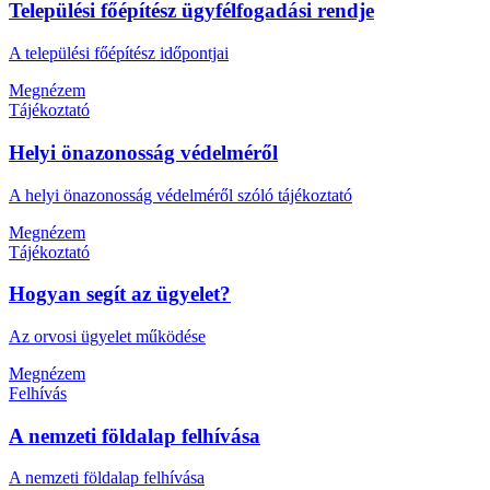
Települési főépítész ügyfélfogadási rendje
A települési főépítész időpontjai
Megnézem
Tájékoztató
Helyi önazonosság védelméről
A helyi önazonosság védelméről szóló tájékoztató
Megnézem
Tájékoztató
Hogyan segít az ügyelet?
Az orvosi ügyelet működése
Megnézem
Felhívás
A nemzeti földalap felhívása
A nemzeti földalap felhívása