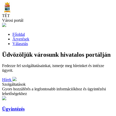
Skip
to
main
TÉT
content
Városi portál
Főoldal
Árverések
Választás
Üdvözöljük városunk hivatalos portálján
Fedezze fel szolgáltatásainkat, ismerje meg híreinket és intézze
ügyeit.
Hírek
Szolgáltatások
Gyors hozzáférés a legfontosabb információkhoz és ügyintézési
lehetőségekhez
Ügyintézés