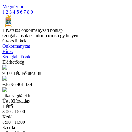
Megnézem
1
2
3
4
5
6
7
8
9
Hivatalos önkormányzati honlap -
szolgáltatások és információk egy helyen.
Gyors linkek
Önkormányzat
Hírek
Szolgláltatások
Elérhetőség
9100 Tét, Fő utca 88.
+36 96 461 134
titkarsag@tet.hu
Ügyfélfogadás
Hétfő
8:00 - 16:00
Kedd
8:00 - 16:00
Szerda