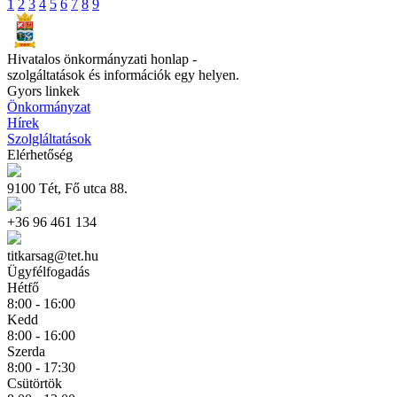
1
2
3
4
5
6
7
8
9
Hivatalos önkormányzati honlap -
szolgáltatások és információk egy helyen.
Gyors linkek
Önkormányzat
Hírek
Szolgláltatások
Elérhetőség
9100 Tét, Fő utca 88.
+36 96 461 134
titkarsag@tet.hu
Ügyfélfogadás
Hétfő
8:00 - 16:00
Kedd
8:00 - 16:00
Szerda
8:00 - 17:30
Csütörtök