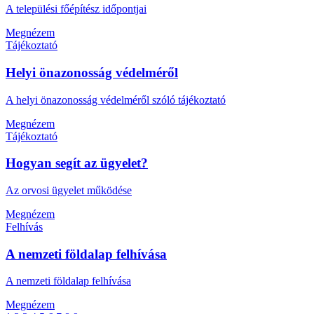
A települési főépítész időpontjai
Megnézem
Tájékoztató
Helyi önazonosság védelméről
A helyi önazonosság védelméről szóló tájékoztató
Megnézem
Tájékoztató
Hogyan segít az ügyelet?
Az orvosi ügyelet működése
Megnézem
Felhívás
A nemzeti földalap felhívása
A nemzeti földalap felhívása
Megnézem