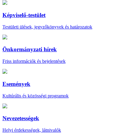
Képviselő-testület
Testületi ülések, jegyzőkönyvek és határozatok
Önkormányzati hírek
Friss információk és bejelentések
Események
Kultúrális és közösségi programok
Nevezetességek
Helyi érdekességek, látnivalók