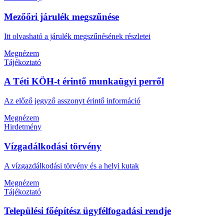
Mezőőri járulék megszűnése
Itt olvasható a járulék megszűnésének részletei
Megnézem
Tájékoztató
A Téti KÖH-t érintő munkaügyi perről
Az előző jegyző asszonyt érintő információ
Megnézem
Hirdetmény
Vízgadálkodási törvény
A vízgazdálkodási törvény és a helyi kutak
Megnézem
Tájékoztató
Települési főépítész ügyfélfogadási rendje