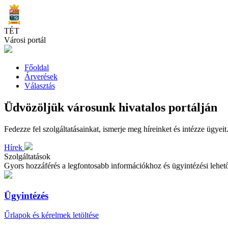
Skip
to
main
TÉT
content
Városi portál
Főoldal
Árverések
Választás
Üdvözöljük városunk hivatalos portálján
Fedezze fel szolgáltatásainkat, ismerje meg híreinket és intézze ügyeit
Hírek
Szolgáltatások
Gyors hozzáférés a legfontosabb információkhoz és ügyintézési lehe
Ügyintézés
Űrlapok és kérelmek letöltése