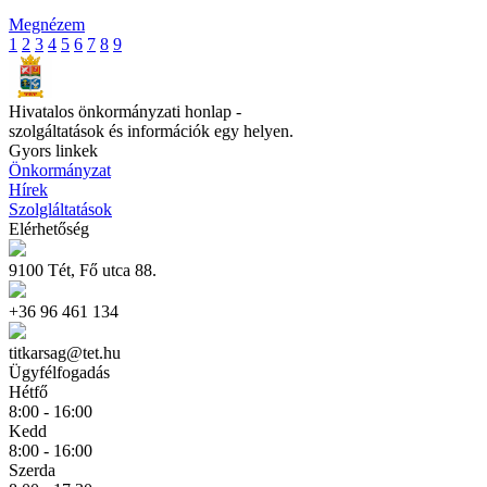
Megnézem
1
2
3
4
5
6
7
8
9
Hivatalos önkormányzati honlap -
szolgáltatások és információk egy helyen.
Gyors linkek
Önkormányzat
Hírek
Szolgláltatások
Elérhetőség
9100 Tét, Fő utca 88.
+36 96 461 134
titkarsag@tet.hu
Ügyfélfogadás
Hétfő
8:00 - 16:00
Kedd
8:00 - 16:00
Szerda