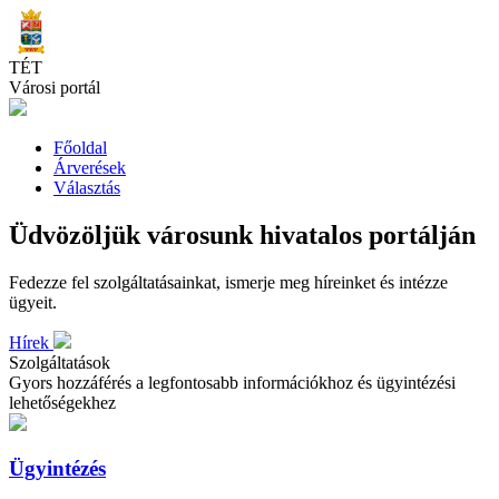
Skip
to
main
TÉT
content
Városi portál
Főoldal
Árverések
Választás
Üdvözöljük városunk hivatalos portálján
Fedezze fel szolgáltatásainkat, ismerje meg híreinket és intézze
ügyeit.
Hírek
Szolgáltatások
Gyors hozzáférés a legfontosabb információkhoz és ügyintézési
lehetőségekhez
Ügyintézés