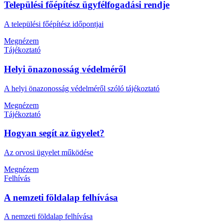
Települési főépítész ügyfélfogadási rendje
A települési főépítész időpontjai
Megnézem
Tájékoztató
Helyi önazonosság védelméről
A helyi önazonosság védelméről szóló tájékoztató
Megnézem
Tájékoztató
Hogyan segít az ügyelet?
Az orvosi ügyelet működése
Megnézem
Felhívás
A nemzeti földalap felhívása
A nemzeti földalap felhívása