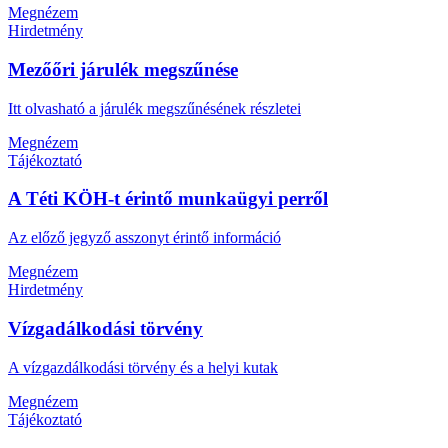
Megnézem
Hirdetmény
Mezőőri járulék megszűnése
Itt olvasható a járulék megszűnésének részletei
Megnézem
Tájékoztató
A Téti KÖH-t érintő munkaügyi perről
Az előző jegyző asszonyt érintő információ
Megnézem
Hirdetmény
Vízgadálkodási törvény
A vízgazdálkodási törvény és a helyi kutak
Megnézem
Tájékoztató