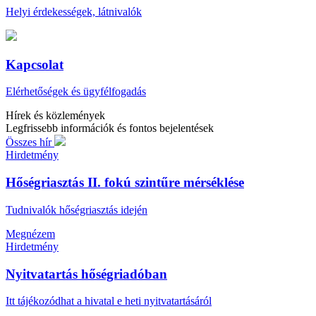
Helyi érdekességek, látnivalók
Kapcsolat
Elérhetőségek és ügyfélfogadás
Hírek és közlemények
Legfrissebb információk és fontos bejelentések
Összes hír
Hirdetmény
Hőségriasztás II. fokú szintűre mérséklése
Tudnivalók hőségriasztás idején
Megnézem
Hirdetmény
Nyitvatartás hőségriadóban
Itt tájékozódhat a hivatal e heti nyitvatartásáról