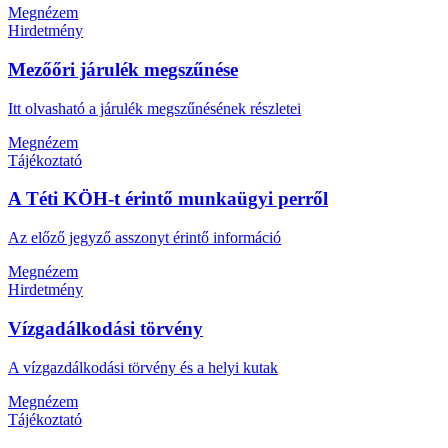
Megnézem
Hirdetmény
Mezőőri járulék megszűnése
Itt olvasható a járulék megszűnésének részletei
Megnézem
Tájékoztató
A Téti KÖH-t érintő munkaügyi perről
Az előző jegyző asszonyt érintő információ
Megnézem
Hirdetmény
Vízgadálkodási törvény
A vízgazdálkodási törvény és a helyi kutak
Megnézem
Tájékoztató