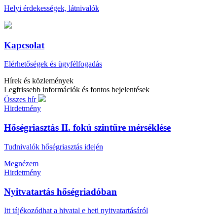
Helyi érdekességek, látnivalók
Kapcsolat
Elérhetőségek és ügyfélfogadás
Hírek és közlemények
Legfrissebb információk és fontos bejelentések
Összes hír
Hirdetmény
Hőségriasztás II. fokú szintűre mérséklése
Tudnivalók hőségriasztás idején
Megnézem
Hirdetmény
Nyitvatartás hőségriadóban
Itt tájékozódhat a hivatal e heti nyitvatartásáról