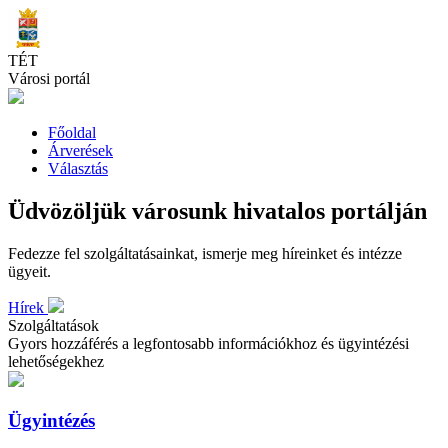
Skip
to
main
TÉT
content
Városi portál
Főoldal
Árverések
Választás
Üdvözöljük városunk hivatalos portálján
Fedezze fel szolgáltatásainkat, ismerje meg híreinket és intézze
ügyeit.
Hírek
Szolgáltatások
Gyors hozzáférés a legfontosabb információkhoz és ügyintézési
lehetőségekhez
Ügyintézés