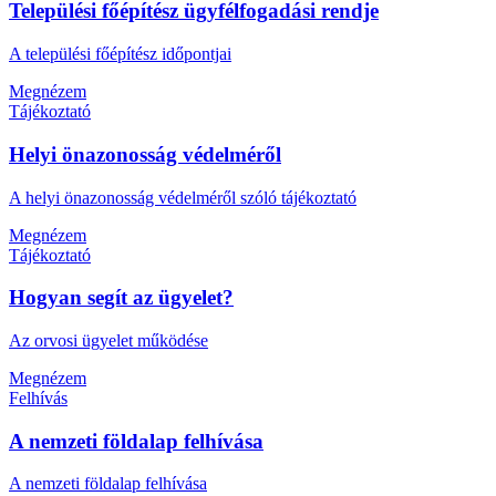
Települési főépítész ügyfélfogadási rendje
A települési főépítész időpontjai
Megnézem
Tájékoztató
Helyi önazonosság védelméről
A helyi önazonosság védelméről szóló tájékoztató
Megnézem
Tájékoztató
Hogyan segít az ügyelet?
Az orvosi ügyelet működése
Megnézem
Felhívás
A nemzeti földalap felhívása
A nemzeti földalap felhívása