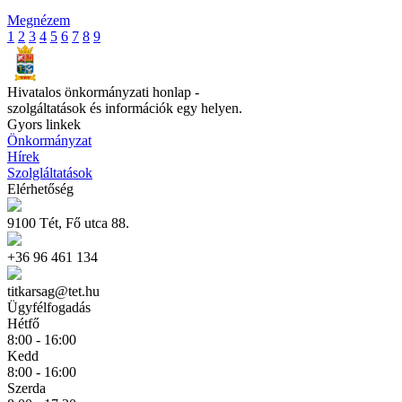
Megnézem
1
2
3
4
5
6
7
8
9
Hivatalos önkormányzati honlap -
szolgáltatások és információk egy helyen.
Gyors linkek
Önkormányzat
Hírek
Szolgláltatások
Elérhetőség
9100 Tét, Fő utca 88.
+36 96 461 134
titkarsag@tet.hu
Ügyfélfogadás
Hétfő
8:00 - 16:00
Kedd
8:00 - 16:00
Szerda