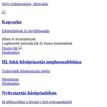
Helyi érdekességek, látnivalók
Kapcsolat
Elérhetőségek és ügyfélfogadás
Hírek és közlemények
Legfrissebb információk és fontos bejelentések
Összes hír
Hirdetmény
III. fokú hőségriasztás meghosszabbítása
Tudnivalók hőségriasztás idején
Megnézem
Hirdetmény
Nyitvatartás hőségriadóban
Itt tájékozódhat a hivatal e heti nyitvatartásáról