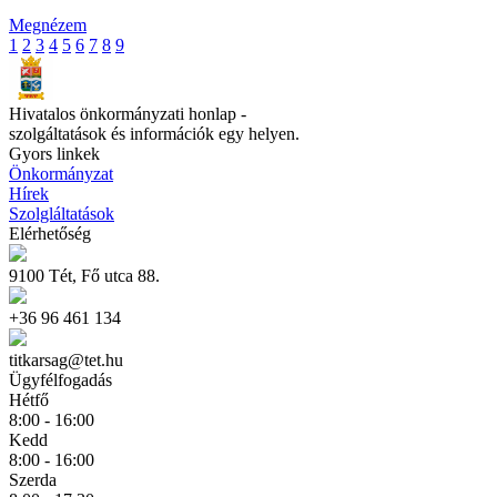
Megnézem
1
2
3
4
5
6
7
8
9
Hivatalos önkormányzati honlap -
szolgáltatások és információk egy helyen.
Gyors linkek
Önkormányzat
Hírek
Szolgláltatások
Elérhetőség
9100 Tét, Fő utca 88.
+36 96 461 134
titkarsag@tet.hu
Ügyfélfogadás
Hétfő
8:00 - 16:00
Kedd
8:00 - 16:00
Szerda