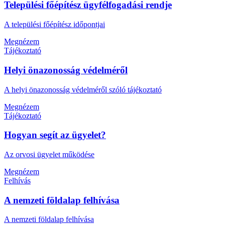
Települési főépítész ügyfélfogadási rendje
A települési főépítész időpontjai
Megnézem
Tájékoztató
Helyi önazonosság védelméről
A helyi önazonosság védelméről szóló tájékoztató
Megnézem
Tájékoztató
Hogyan segít az ügyelet?
Az orvosi ügyelet működése
Megnézem
Felhívás
A nemzeti földalap felhívása
A nemzeti földalap felhívása