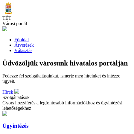
Skip
to
main
TÉT
content
Városi portál
Főoldal
Árverések
Választás
Üdvözöljük városunk hivatalos portálján
Fedezze fel szolgáltatásainkat, ismerje meg híreinket és intézze
ügyeit.
Hírek
Szolgáltatások
Gyors hozzáférés a legfontosabb információkhoz és ügyintézési
lehetőségekhez
Ügyintézés