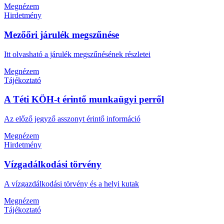
Megnézem
Hirdetmény
Mezőőri járulék megszűnése
Itt olvasható a járulék megszűnésének részletei
Megnézem
Tájékoztató
A Téti KÖH-t érintő munkaügyi perről
Az előző jegyző asszonyt érintő információ
Megnézem
Hirdetmény
Vízgadálkodási törvény
A vízgazdálkodási törvény és a helyi kutak
Megnézem
Tájékoztató