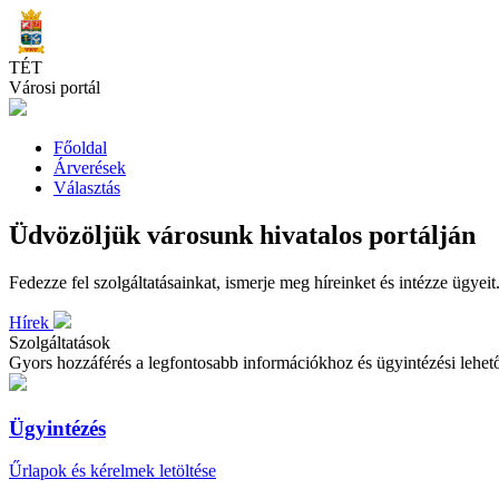
Skip
to
main
TÉT
content
Városi portál
Főoldal
Árverések
Választás
Üdvözöljük városunk hivatalos portálján
Fedezze fel szolgáltatásainkat, ismerje meg híreinket és intézze ügyeit
Hírek
Szolgáltatások
Gyors hozzáférés a legfontosabb információkhoz és ügyintézési lehe
Ügyintézés
Űrlapok és kérelmek letöltése