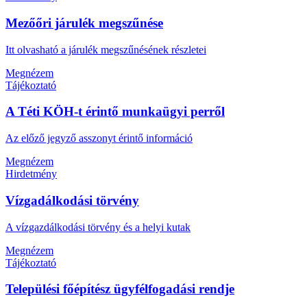
Mezőőri járulék megszűnése
Itt olvasható a járulék megszűnésének részletei
Megnézem
Tájékoztató
A Téti KÖH-t érintő munkaügyi perről
Az előző jegyző asszonyt érintő információ
Megnézem
Hirdetmény
Vízgadálkodási törvény
A vízgazdálkodási törvény és a helyi kutak
Megnézem
Tájékoztató
Települési főépítész ügyfélfogadási rendje