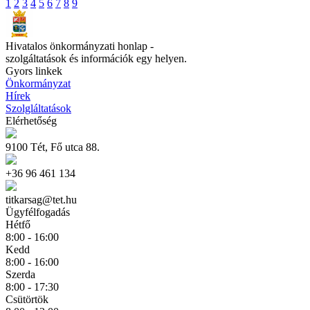
1
2
3
4
5
6
7
8
9
Hivatalos önkormányzati honlap -
szolgáltatások és információk egy helyen.
Gyors linkek
Önkormányzat
Hírek
Szolgláltatások
Elérhetőség
9100 Tét, Fő utca 88.
+36 96 461 134
titkarsag@tet.hu
Ügyfélfogadás
Hétfő
8:00 - 16:00
Kedd
8:00 - 16:00
Szerda
8:00 - 17:30
Csütörtök