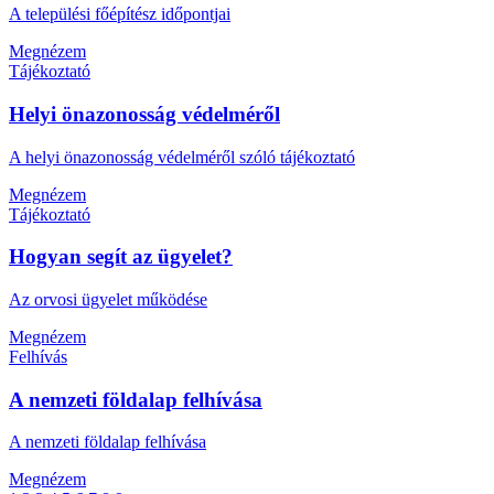
A települési főépítész időpontjai
Megnézem
Tájékoztató
Helyi önazonosság védelméről
A helyi önazonosság védelméről szóló tájékoztató
Megnézem
Tájékoztató
Hogyan segít az ügyelet?
Az orvosi ügyelet működése
Megnézem
Felhívás
A nemzeti földalap felhívása
A nemzeti földalap felhívása
Megnézem