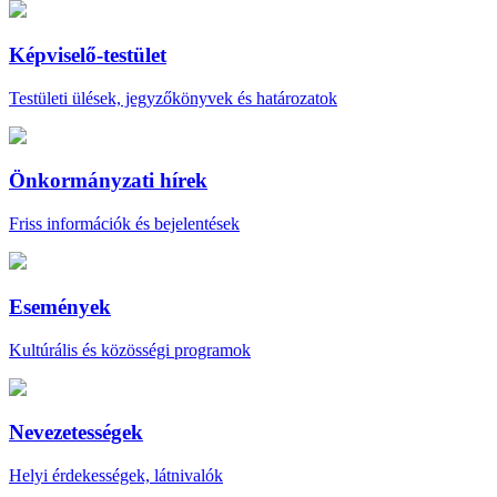
Képviselő-testület
Testületi ülések, jegyzőkönyvek és határozatok
Önkormányzati hírek
Friss információk és bejelentések
Események
Kultúrális és közösségi programok
Nevezetességek
Helyi érdekességek, látnivalók