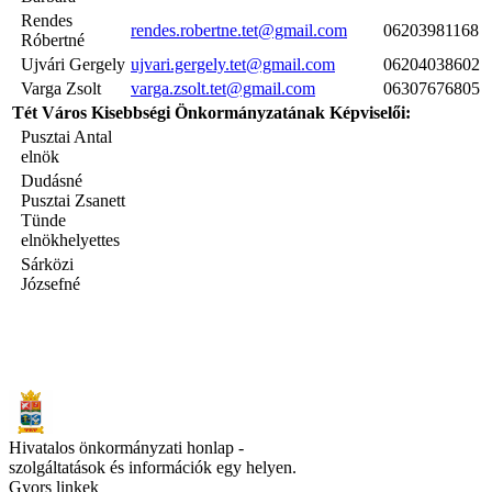
Rendes
rendes.robertne.tet@gmail.com
06203981168
Róbertné
Ujvári Gergely
ujvari.gergely.tet@gmail.com
06204038602
Varga Zsolt
varga.zsolt.tet@gmail.com
06307676805
Tét Város Kisebbségi Önkormányzatának Képviselői:
Pusztai Antal
elnök
Dudásné
Pusztai Zsanett
Tünde
elnökhelyettes
Sárközi
Józsefné
Hivatalos önkormányzati honlap -
szolgáltatások és információk egy helyen.
Gyors linkek