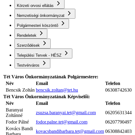
Körzeti orvosi ellátás
Nemzetiségi önkormányzat
Polgármesteri köszöntő
Rendeletek
Szerződések
Települési Tervek - HÉSZ
Testvérváros
Tét Város Önkormányzatának Polgármestere:
Név
Email
Telefon
Bencsik Zoltán
bencsik.zoltan@tet.hu
06308742630
Tét Város Önkormányzatának Képviselői:
Név
Email
Telefon
Baranyai
zsuzsa.baranyai.tet@gmail.com
06205631344
Zoltánné
Fodor Pálné
fodor.palne.tet@gmail.com
06207790497
Kovács Bandi
kovacsbandibarbara.tet@gmail.com
06308842403
Barbara