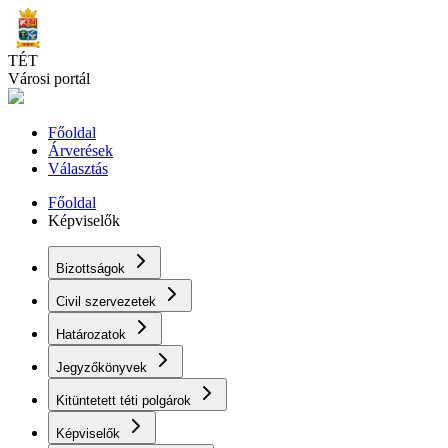
Skip
to
main
TÉT
content
Városi portál
Főoldal
Árverések
Választás
Főoldal
Képviselők
Bizottságok
Civil szervezetek
Határozatok
Jegyzőkönyvek
Kitüntetett téti polgárok
Képviselők