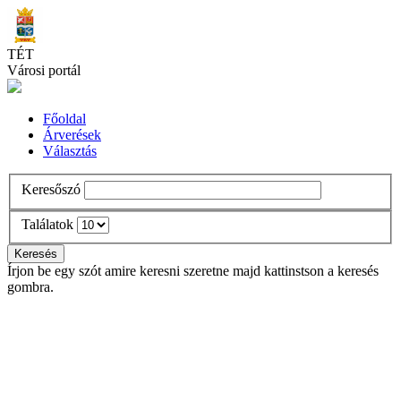
Skip
to
main
TÉT
content
Városi portál
Főoldal
Árverések
Választás
Keresőszó
Találatok
Írjon be egy szót amire keresni szeretne majd kattinstson a keresés
gombra.