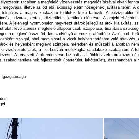
zélyeztetett utcáiban a megfelelő vízelvezetés megvalósításával olyan fenntar
k megóvása, illetve az ott élő lakosság életminőségének javítása terén. A 
 a település a magas kockázatú területek közé tartozik. A belvízproblémá
cék, udvarok, kertek, közterületek kerülnek elöntésre. A projekttel érintett
re. A jelenlegi nyomvonalon nagyrészt útárok jellegű az árok kialakítás, szi
 alatt lévő áteresz megfelelő állapotú csak iszapolása, tisztítása szükség
éges a meglévő összetört, kis szelvényű átereszek átépítése. Az érintett ter
rozóként szolgál, ahol megvalósul a vizek helyben tartására való törekvés
árok és helyenként meglévő szintben, méretben és műszaki állapotban nem m
i vízelvezető árok, a Tét-Lesvári mellékágba csatlakozó szakaszon. A tele
zése. A tervezett árok rendezése biztosítja a többletvizek károkozás nélkü
s szabad területeinek fejlesztését (iparterület, lakóterület), összhangban 
 Igazgatósága
ődés.
get.
Image