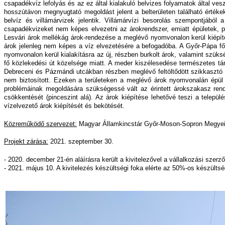
csapadékvíz lefolyás és az ez által kialakuló belvizes folyamatok által ves
hosszútávon megnyugtató megoldást jelent a belterületen található értéke
belvíz és villámárvizek jelentik. Villámárvízi besorolás szempontjából
csapadékvizeket nem képes elvezetni az árokrendszer, emiatt épületek, pin
Lesvári árok mellékág árok-rendezése a meglévő nyomvonalon kerül kiépítés
árok jelenleg nem képes a víz elvezetésére a befogadóba. A Győr-Pápa főút
nyomvonalon kerül kialakításra az új, részben burkolt árok, valamint szüks
fő közlekedési út közelsége miatt. A meder kiszélesedése természetes tá
Debreceni és Pázmándi utcákban részben meglévő feltöltődött szikkasztó 
nem biztosított. Ezeken a területeken a meglévő árok nyomvonalán épül k
problémáinak megoldására szükségessé vált az érintett árokszakasz rende
csökkentését (pinceszint alá). Az árok kiépítése lehetővé teszi a települé
vízelvezető árok kiépítését és bekötését.
Közreműködő szervezet:
Magyar Államkincstár Győr-Moson-Sopron Megyei
Projekt zárása:
2021. szeptember 30.
- 2020. december 21-én aláírásra került a kivitelezővel a vállalkozási szerz
- 2021. május 10. A kivitelezés készültségi foka elérte az 50%-os készültsé
Image