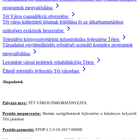
programok megvalósítása
Tét Város csapadékvíz elvezetése
Tét város külterületi útjainak felújítása és az útkarbantartáshoz
szükséges eszközök beszerzése
Települési környezetvédelmi infrastruktúra fejlesztése Téten
Társadalmi együttműködés erősítését szolgáló komplex programok
megvalósítása
Leromlott városi területek rehabilitációja Téten
Élhető település fejlesztés Tét városban
Alapadatok
Pályázó neve:
TÉT VÁROS ÖNKORMÁNYZATA
Projekt megnevezése:
Humán szolgáltatások fejlesztése a hátrányos helyzetű
Téti járásban
Projekt azonosító:
EFOP-1.5.3-16-2017-00068