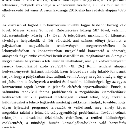
fekszenek, melynek székhelye a konzorcium vezetője, a 83-as főút mellett
elhelyezkedő Tét város. A város lakossága 2016. első havi adatok alapján 4076
fő.
Az összesen öt tagból álló konzorcium további tagjai Kisbabot község 212
fővel, Mérges község 96 fővel, Rábacsécsény község 587 fővel, valamint
Rábaszentmihály község 517 fővel. A települések maximum öt kilométer
távolságra helyezkedik el Tét városától, ami számos előnyt jelenthet a
pályázatban megvalósuló rendezvények megszervezésében és
lebonyolításában. A konzorciumban megvalósuló koncepció a népesség
arányának figyelembe vételével került összeállításra, meghatározásra. A projekt
megvalósítási helyszínei a téti járásban találhatóak, amely a kedvezményezett
járások besorolásáról szóló 290/2014. (XI. 26.) Korm. rendelet alapján
kedvezményezett járásnak minősül. Ezen felbuzdulva még inkább fontosnak
tartjuk, hogy a pályázatban részt tudjunk venni. Ahogy az egész országra, úgy a
mi járásunkra is érvényesek a területi és társadalmi különbségek. Így az egyes
konzorciumi tagok között is jelentős eltérések tapasztalhatóak. Ennek, a
számunkra rendkívül fontos problémának a megoldására kiemelkedőnek
kedvezőnek tarjuk a pályázat lehetőségeit. Célunk tehát, hogy ezeket a
különbségeket a lehető legkisebb mértékig csökkenteni tudjuk, továbbá, hogy
olyan fejlesztési programot tervezzük és valósítsunk meg, amely képes
megoldást találni a felmerült esélyegyenlőségi problémákra. További célnak
tekintjük, a társadalmi felzárkózás érdekében, a területi különbségek
csökkentését, a minőségi humán közszolgáltatásokhoz való hozzáférés
javítását.