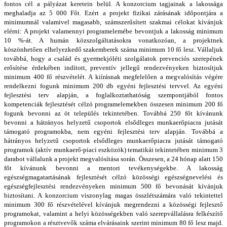
fontos cél a pályázat keretein belül. A konzorcium tagjainak a lakossága
meghaladja az 5 000 Főt. Ezért a projekt fizikai zárásának időpontjára a
minimumnál valamivel magasabb, számszerűsített szakmai célokat kívánjuk
elérni: A projekt valamennyi programelemébe bevontjuk a lakosság minimum
10 %-át. A humán közszolgáltatásokra vonatkozóan, a projektnek
köszönhetően elhelyezkedő szakemberek száma minimum 10 fő lesz. Vállaljuk
továbbá, hogy a család és gyermekjóléti szolgálatok prevenciós szerepének
erősítése érdekében indított, preventív jellegű rendezvényeken biztosítjuk
minimum 400 fő részvételét. A kiírásnak megfelelően a megvalósítás végére
rendelkezni fogunk minimum 200 db egyéni fejlesztési tervvel. Az egyéni
fejlesztési terv alapján, a foglalkoztathatóság szempontjából fontos
kompetenciák fejlesztését célzó programelemekben összesen minimum 200 fő
fogunk bevonni az öt település tekintetében. Továbbá 250 főt kívánunk
bevonni a hátrányos helyzetű csoportok elsődleges munkaerőpiacra jutását
támogató programokba, nem egyéni fejlesztési terv alapján. Továbbá a
hátrányos helyzetű csoportok elsődleges munkaerőpiacra jutását támogató
programok (aktív munkaerő-piaci eszközök) tematikái tekintetében minimum 3
darabot vállalunk a projekt megvalósítása során. Összesen, a 24 hónap alatt 150
főt kívánunk bevonni a mentori tevékenységekbe. A lakosság
egészségmagatartásának fejlesztését célzó közösségi egészségnevelési és
egészségfejlesztési rendezvényeken minimum 500 fő bevonását kívánjuk
biztosítani. A konzorcium viszonylag magas összlétszámára való tekintettel
minimum 300 fő részvételével kívánjuk megrendezni a közösségi fejlesztő
programokat, valamint a helyi közösségekben való szerepvállalásra felkészítő
programokon a résztvevők száma elvárásaink szerint minimum 80 fő lesz majd.