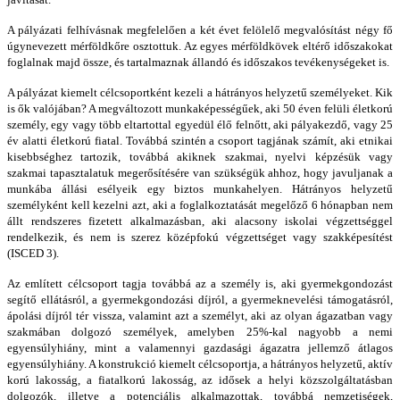
A pályázati felhívásnak megfelelően a két évet felölelő megvalósítást négy fő
úgynevezett mérföldkőre osztottuk. Az egyes mérföldkövek eltérő időszakokat
foglalnak majd össze, és tartalmaznak állandó és időszakos tevékenységeket is.
A pályázat kiemelt célcsoportként kezeli a hátrányos helyzetű személyeket. Kik
is ők valójában? A megváltozott munkaképességűek, aki 50 éven felüli életkorú
személy, egy vagy több eltartottal egyedül élő felnőtt, aki pályakezdő, vagy 25
év alatti életkorú fiatal. Továbbá szintén a csoport tagjának számít, aki etnikai
kisebbséghez tartozik, továbbá akiknek szakmai, nyelvi képzésük vagy
szakmai tapasztalatuk megerősítésére van szükségük ahhoz, hogy javuljanak a
munkába állási esélyeik egy biztos munkahelyen. Hátrányos helyzetű
személyként kell kezelni azt, aki a foglalkoztatását megelőző 6 hónapban nem
állt rendszeres fizetett alkalmazásban, aki alacsony iskolai végzettséggel
rendelkezik, és nem is szerez középfokú végzettséget vagy szakképesítést
(ISCED 3).
Az említett célcsoport tagja továbbá az a személy is, aki gyermekgondozást
segítő ellátásról, a gyermekgondozási díjról, a gyermeknevelési támogatásról,
ápolási díjról tér vissza, valamint azt a személyt, aki az olyan ágazatban vagy
szakmában dolgozó személyek, amelyben 25%-kal nagyobb a nemi
egyensúlyhiány, mint a valamennyi gazdasági ágazatra jellemző átlagos
egyensúlyhiány. A konstrukció kiemelt célcsoportja, a hátrányos helyzetű, aktív
korú lakosság, a fiatalkorú lakosság, az idősek a helyi közszolgáltatásban
dolgozók, illetve a potenciális alkalmazottak, továbbá nemzetiségek,