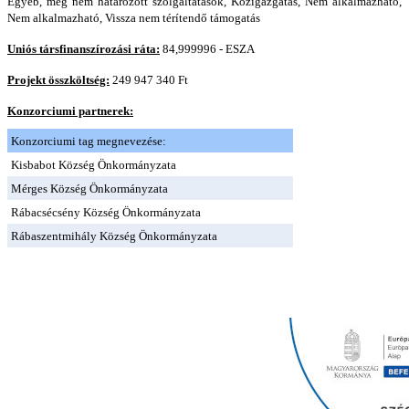
Egyéb, meg nem határozott szolgáltatások, Közigazgatás, Nem alkalmazható,
Nem alkalmazható, Vissza nem térítendő támogatás
Uniós társfinanszírozási ráta:
84,999996 - ESZA
Projekt összköltség:
249 947 340 Ft
Konzorciumi partnerek:
Konzorciumi tag megnevezése:
Kisbabot Község Önkormányzata
Mérges Község Önkormányzata
Rábacsécsény Község Önkormányzata
Rábaszentmihály Község Önkormányzata
Image