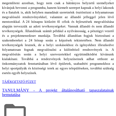
megemlíteni azonban, hogy nem csak a hátrányos helyzetű személyeket
kívánjuk bevonni a programba, hanem kiemelt szerepet kapnak a helyi lakosok
és a fiatalok is, akik helyben maradását szeretnénk ösztönözni a folyamatosan
megvalósuló rendezvényekkel, valamint az állandó jelleggel jelen lévő
mentorokkal. A 24 hónapra kitűzött fő célok és fejlesztések megvalósítása
alapján tervezzük az adott tevékenységeket. Vannak állandó és nem állandó
tevékenységek. Állandónak számít például a nyilvánosság, a pénzügyi vezető
és a projektmenedzser munkája. Továbbá állandóan fogjuk biztosítani a
szakembereket a 24 hónap során a képzések tekintetében. Nem állandó
tevékenységek lesznek, de a helyi szokásokhoz és igényekhez illeszkedve
folyamatosan fognak megvalósulni a különböző rendezvények is. A
megvalósítás során a helyi szervezetekkel együttműködést kívánunk
kialakítani. Továbbá a rendezvények helyszíneinek adhat otthont az
önkormányzatok fenntartásában lévő épületek, szabadtéri programokhoz a
helyi sportpályák és közösségi terek az egyes településeken, továbbá szükség
esetén egyéb helyszínek.
TÁJÉKOZTATÓ FÜZET
TANULMÁNY - A projekt általánosítható tapaszalatainak
bemutatása