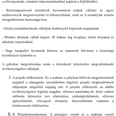
a célcsoportnak, valamint iránymutatásukkal segíteni a fejlődésüket.
- Közösségszervező személyek bevonásával tudjuk vállalni az egyes
rendezvények megszervezését és lebonyolítását, ezért az ő személyük szintén
elengedhetetlen fontosságú lesz.
- A helyi munkáltatóknak vállaljuk érzékenyítő képzések megtartását.
- Minden általunk vállalt képzés 30 órában fog lezajlani, eltérő létszámú és
alkalmú csoportokkal.
- Nagy hangsúlyt kívánunk fektetni az ismeretek bővítésre a közösségi
koordináció színterén is.
A pályázat megvalósítása során a következő kötelezően megvalósítandó
tevékenységeket vállaljuk:
A projekt előkészítése. Ez a szakasz a pályázat felhívás megjelenésének
napjától a támogatási szerződésben rögzített projekt megkezdésének
időpontját megelőző napjáig tart. A projekt előkészítés az alábbi
tevékenységeket foglalja magába: előzetes tanulmányok, helyi emberi
erőforrás fejlesztési terv elkészítése, szükségletfelmérés, előzetes
igényfelmérés, célcsoport elemzése, helyzetfeltárás valamint a
közbeszerzés előkészítése.
II. Projektmenedzsment. A pénzügyi vezető és a szakmai vezető