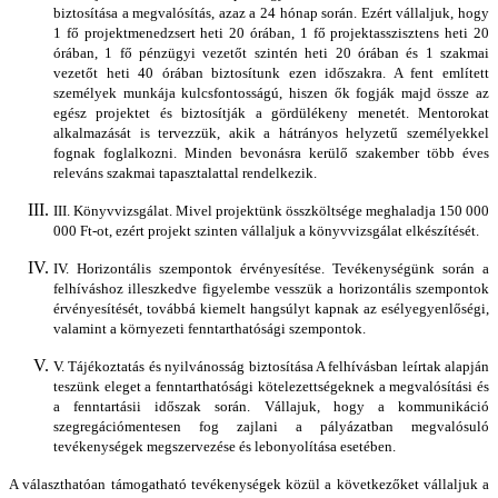
biztosítása a megvalósítás, azaz a 24 hónap során. Ezért vállaljuk, hogy
1 fő projektmenedzsert heti 20 órában, 1 fő projektasszisztens heti 20
órában, 1 fő pénzügyi vezetőt szintén heti 20 órában és 1 szakmai
vezetőt heti 40 órában biztosítunk ezen időszakra. A fent említett
személyek munkája kulcsfontosságú, hiszen ők fogják majd össze az
egész projektet és biztosítják a gördülékeny menetét. Mentorokat
alkalmazását is tervezzük, akik a hátrányos helyzetű személyekkel
fognak foglalkozni. Minden bevonásra kerülő szakember több éves
releváns szakmai tapasztalattal rendelkezik.
III. Könyvvizsgálat. Mivel projektünk összköltsége meghaladja 150 000
000 Ft-ot, ezért projekt szinten vállaljuk a könyvvizsgálat elkészítését.
IV. Horizontális szempontok érvényesítése. Tevékenységünk során a
felhíváshoz illeszkedve figyelembe vesszük a horizontális szempontok
érvényesítését, továbbá kiemelt hangsúlyt kapnak az esélyegyenlőségi,
valamint a környezeti fenntarthatósági szempontok.
V. Tájékoztatás és nyilvánosság biztosítása A felhívásban leírtak alapján
teszünk eleget a fenntarthatósági kötelezettségeknek a megvalósítási és
a fenntartásii időszak során. Vállajuk, hogy a kommunikáció
szegregációmentesen fog zajlani a pályázatban megvalósuló
tevékenységek megszervezése és lebonyolítása esetében.
A választhatóan támogatható tevékenységek közül a következőket vállaljuk a