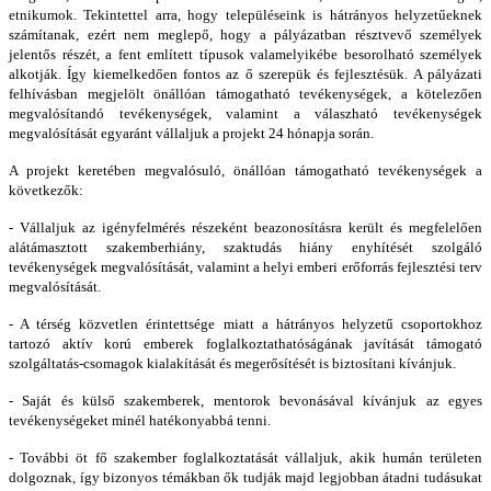
etnikumok. Tekintettel arra, hogy településeink is hátrányos helyzetűeknek
számítanak, ezért nem meglepő, hogy a pályázatban résztvevő személyek
jelentős részét, a fent említett típusok valamelyikébe besorolható személyek
alkotják. Így kiemelkedően fontos az ő szerepük és fejlesztésük. A pályázati
felhívásban megjelölt önállóan támogatható tevékenységek, a kötelezően
megvalósítandó tevékenységek, valamint a válaszható tevékenységek
megvalósítását egyaránt vállaljuk a projekt 24 hónapja során.
A projekt keretében megvalósuló, önállóan támogatható tevékenységek a
következők:
- Vállaljuk az igényfelmérés részeként beazonosításra került és megfelelően
alátámasztott szakemberhiány, szaktudás hiány enyhítését szolgáló
tevékenységek megvalósítását, valamint a helyi emberi erőforrás fejlesztési terv
megvalósítását.
- A térség közvetlen érintettsége miatt a hátrányos helyzetű csoportokhoz
tartozó aktív korú emberek foglalkoztathatóságának javítását támogató
szolgáltatás-csomagok kialakítását és megerősítését is biztosítani kívánjuk.
- Saját és külső szakemberek, mentorok bevonásával kívánjuk az egyes
tevékenységeket minél hatékonyabbá tenni.
- További öt fő szakember foglalkoztatását vállaljuk, akik humán területen
dolgoznak, így bizonyos témákban ők tudják majd legjobban átadni tudásukat