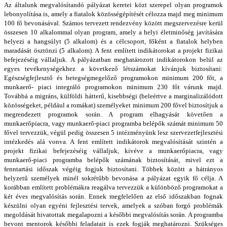
Az általunk megvalósítandó pályázat keretei közt szerepel olyan programok
lebonyolítása is, amely a fiatalok közösségépítését célozza majd meg minimum
100 fő bevonásával. Számos tervezett rendezvény között megszervezésre kerül
összesen 10 alkalommal olyan program, amely a helyi életminőség javítására
helyezi a hangsúlyt (5 alkalom) és a célcsoport, főként a fiatalok helyben
maradását ösztönzi (5 alkalom). A fent említett indikátorokat a projekt fizikai
befejezéséig vállaljuk. A pályázatban meghatározott indikátorokon belül az
egyes tevékenységekhez a következő létszámokat kívánjuk biztosítani:
Egészségfejlesztő és betegségmegelőző programokon minimum 200 főt, a
munkaerő- piaci integráló programokon minimum 230 főt várunk majd.
Továbbá a migráns, külföldi hátterű, kisebbségi (beleértve a marginalizálódott
közösségeket, például a romákat) személyeket minimum 200 fővel biztosítjuk a
megrendezett programok során. A program elhagyását követően a
munkaerőpiacra, vagy munkaerő-piaci programba belépők számát minimum 50
fővel tervezzük, végül pedig összesen 5 intézményünk lesz szervezetfejlesztési
intézkedés alá vonva. A fent említett indikátorok megvalósítását szintén a
projekt fizikai befejezéséig vállaljuk, kivéve a munkaerőpiacra, vagy
munkaerő-piaci programba belépők számának biztosítását, mivel ezt a
fenntartási időszak végéig fogjuk biztosítani. Többek között a hátrányos
helyzetű személyek minél sokrétűbb bevonása a pályázat egyik fő célja. A
korábban említett problémákra reagálva tervezzük a különböző programokat a
két éves megvalósítás során. Ennek megfelelően az első időszakban fognak
készülni olyan egyéni fejlesztési tervek, amelyek a szóban forgó problémák
megoldását hivatottak megalapozni a későbbi megvalósítás során. A programba
bevont mentorok későbbi feladatait is ezek fogják meghatározni. Szükséges