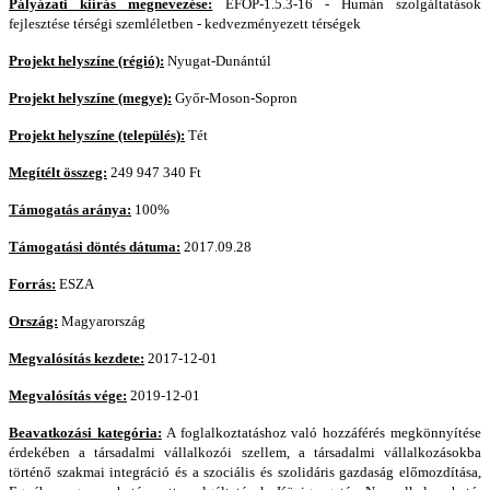
Pályázati kiírás megnevezése:
EFOP-1.5.3-16 - Humán szolgáltatások
fejlesztése térségi szemléletben - kedvezményezett térségek
Projekt helyszíne (régió):
Nyugat-Dunántúl
Projekt helyszíne (megye):
Győr-Moson-Sopron
Projekt helyszíne (település):
Tét
Megítélt összeg:
249 947 340 Ft
Támogatás aránya:
100%
Támogatási döntés dátuma:
2017.09.28
Forrás:
ESZA
Ország:
Magyarország
Megvalósítás kezdete:
2017-12-01
Megvalósítás vége:
2019-12-01
Beavatkozási kategória:
A foglalkoztatáshoz való hozzáférés megkönnyítése
érdekében a társadalmi vállalkozói szellem, a társadalmi vállalkozásokba
történő szakmai integráció és a szociális és szolidáris gazdaság előmozdítása,