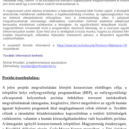
Projekt összefoglalása:
A jelen projekt megvalósítására létrejött konzorcium elsődleges célja, a
települési helyi esélyegyenlőségi programokban (HEP), az esélyegyenlőségi
célcsoportok helyzetének javítása érdekében tervezett intézkedések
megvalósításának támogatása, kiegészítve, illetve megerősítve az egyéb humán
ágazati fejlesztési programok által megfogalmazott célok elérését is. További
célunk a társadalmi felzárkóztatáshoz kapcsolódóan a területi különbségek
csökkentése, valamint a humán közszolgáltatásokhoz való hozzáférés javítása.
A támogatást igénylő konzorciumunk települései Magyarország északnyugati,
a Kisalföld délkeleti részén, Győr-Moson-Sopron megyében, a Téti járásban