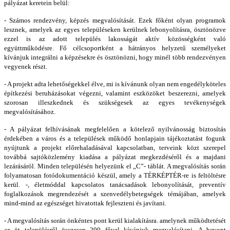
pályázat keretein belül:
- Számos rendezvény, képzés megvalósítását. Ezek főként olyan programok
lesznek, amelyek az egyes településeken kerülnek lebonyolításra, ösztönözve
ezzel is az adott település lakosságát aktív közösségként való
együttműködésre. Fő célcsoportként a hátrányos helyzetű személyeket
kívánjuk integrálni a képzésekre és ösztönözni, hogy minél több rendezvényen
vegyenek részt.
- A projekt adta lehetőségekkel élve, mi is kívánunk olyan nem engedélyköteles
építkezési beruházásokat végezni, valamint eszközöket beszerezni, amelyek
szorosan illeszkednek és szükségesek az egyes tevékenységek
megvalósításához.
- A pályázat felhívásának megfelelően a kötelező nyilvánosság biztosítás
érdekében a város és a települések működő honlapjain tájékoztatást fogunk
nyújtunk a projekt előrehaladásával kapcsolatban, terveink közt szerepel
továbbá sajtóközlemény kiadása a pályázat megkezdéséről és a majdani
lezárásáról. Minden településén helyezünk el „C”- táblát. A megvalósítás során
folyamatosan fotódokumentáció készül, amely a TÉRKÉPTÉR-re is feltöltésre
kerül. -, életmóddal kapcsolatos tanácsadások lebonyolítását, preventív
foglalkozások megrendezését a szenvedélybetegségek témájában, amelyek
mind-mind az egészséget hivatottak fejleszteni és javítani.
- A megvalósítás során önkéntes pont kerül kialakításra. amelynek működtetését
az öt településről összesen 200 fővel kívánjuk megvalósítani. A bevont