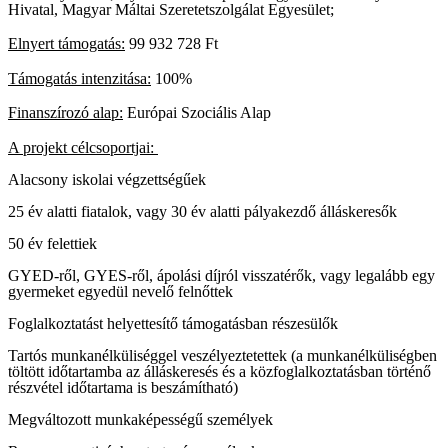
Hivatal, Magyar Máltai Szeretetszolgálat Egyesület;
Elnyert támogatás:
99 932 728 Ft
Támogatás intenzitása:
100%
Finanszírozó alap:
Európai Szociális Alap
A projekt célcsoportjai:
Alacsony iskolai végzettségűek
25 év alatti fiatalok, vagy 30 év alatti pályakezdő álláskeresők
50 év felettiek
GYED-ről, GYES-ről, ápolási díjról visszatérők, vagy legalább egy
gyermeket egyedül nevelő felnőttek
Foglalkoztatást helyettesítő támogatásban részesülők
Tartós munkanélküliséggel veszélyeztetettek (a munkanélküliségben
töltött időtartamba az álláskeresés és a közfoglalkoztatásban történő
részvétel időtartama is beszámítható)
Megváltozott munkaképességű személyek