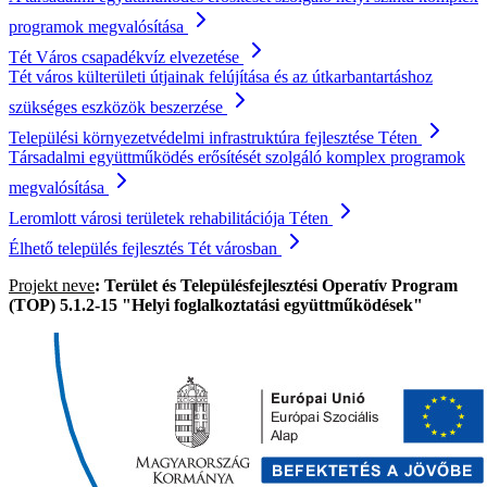
programok megvalósítása
Tét Város csapadékvíz elvezetése
Tét város külterületi útjainak felújítása és az útkarbantartáshoz
szükséges eszközök beszerzése
Települési környezetvédelmi infrastruktúra fejlesztése Téten
Társadalmi együttműködés erősítését szolgáló komplex programok
megvalósítása
Leromlott városi területek rehabilitációja Téten
Élhető település fejlesztés Tét városban
Projekt neve
: Terület és Településfejlesztési Operatív Program
(TOP) 5.1.2-15 "Helyi foglalkoztatási együttműködések"
Image