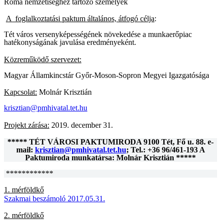
Roma nemzetiséghez tartozó személyek
A foglalkoztatási paktum általános, átfogó célja
:
Tét város versenyképességének növekedése a munkaerőpiac
hatékonyságának javulása eredményeként.
Közreműködő szervezet:
Magyar Államkincstár Győr-Moson-Sopron Megyei Igazgatósága
Kapcsolat:
Molnár Krisztián
krisztian@pmhivatal.tet.hu
Projekt zárása:
2019. december 31.
***** TÉT VÁROSI PAKTUMIRODA 9100 Tét, Fő u. 88. e-
mail:
krisztian@pmhivatal.tet.hu
; Tel.: +36 96/461-193 A
Paktumiroda munkatársa: Molnár Krisztián *****
************
1. mérföldkő
Szakmai beszámoló 2017.05.31.
2. mérföldkő