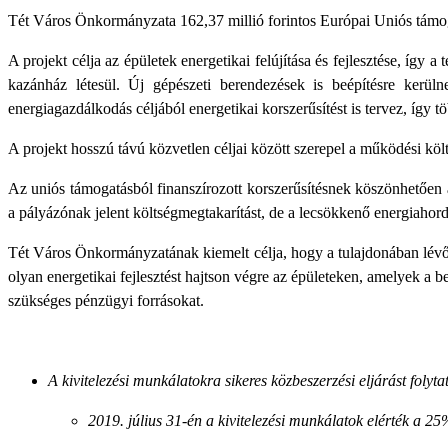
Tét Város Önkormányzata 162,37 millió forintos Európai Uniós támogatá
A projekt célja az épületek energetikai felújítása és fejlesztése, így a 
kazánház létesül. Új gépészeti berendezések is beépítésre kerüln
energiagazdálkodás céljából energetikai korszerűsítést is tervez, így t
A projekt hosszú távú közvetlen céljai között szerepel a működési kö
Az uniós támogatásból finanszírozott korszerűsítésnek köszönhetően 
a pályázónak jelent költségmegtakarítást, de a lecsökkenő energiahor
Tét Város Önkormányzatának kiemelt célja, hogy a tulajdonában lévő ép
olyan energetikai fejlesztést hajtson végre az épületeken, amelyek a
szükséges pénzügyi forrásokat.
A kivitelezési munkálatokra sikeres közbeszerzési eljárást folyta
2019. július 31-én a kivitelezési munkálatok elérték a 25