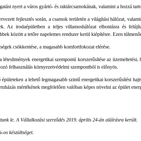
st nyert a város gyártó- és raktárcsarnokának, valamint a hozzá tartoz
tervezett fejlesztés során, a csarnok területén a világítási hálózat, valami
ek. Az irodaépületben a teljes villamoshálózat elbontásra és felú
öbbek között a tetőre napelemes rendszer kerül kiépítésre. Ezen túlmenően
ltségek csökkentése, a magasabb komfortfokozat elérése.
a létesítmények energetikai szempontú korszerűsítése az üzemeltetési,
dozó felhasználás környezetvédelmi szempontból is előnyös.
ületeken a lehető legmagasabb szintű energetikai korszerűsítést hajtsa
 beruházás mértékének megfelelően valóban képes növelni az épület ene
ttunk le. A Vállalkozási szerződés 2019. április 24-án aláírásra került.
%-os készültséget.