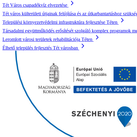
Tét Város csapadékvíz elvezetése
Tét város külterületi útjainak felújítása és az útkarbantartáshoz szük
Települési környezetvédelmi infrastruktúra fejlesztése Téten
Társadalmi együttműködés erősítését szolgáló komplex programok me
Leromlott városi területek rehabilitációja Téten
Élhető település fejlesztés Tét városban
Image