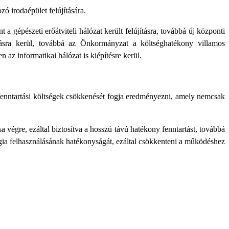
ó irodaépület felújítására.
nt a gépészeti erőátviteli hálózat került felújításra, továbbá új központi
jításra kerül, továbbá az Önkormányzat a költséghatékony villamos
 az informatikai hálózat is kiépítésre kerül.
 fenntartási költségek csökkenését fogja eredményezni, amely nemcsak
 végre, ezáltal biztosítva a hosszú távú hatékony fenntartást, továbbá
rgia felhasználásának hatékonyságát, ezáltal csökkenteni a működéshez