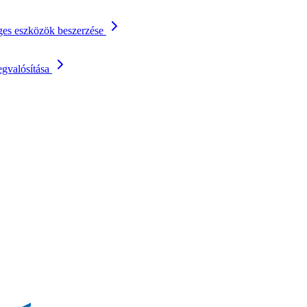
séges eszközök beszerzése
gvalósítása