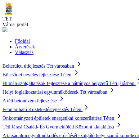
Skip
to
main
TÉT
content
Városi portál
Főoldal
Árverések
Választás
Belterületi útfejlesztés Tét városában
Bölcsődei nevelés fejlesztése Téten
Humán szolgáltatások fejlesztése a hátrányos helyzetű Téti járásban
Helyi foglalkoztatási együttműködések Tét városában
A téti betonüzem fejlesztése
Fenntartható Közlekedésfejlesztés Téten
Önkormányzati épületek energetikai korszerűsítése Téten
Téti Járási Család- És Gyermekjóléti Központ kialakítása
A társadalmi együttműködés erősítését szolgáló helyi szintű komplex